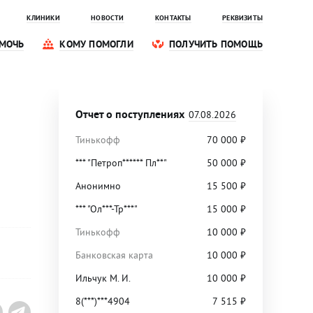
КЛИНИКИ
НОВОСТИ
КОНТАКТЫ
РЕКВИЗИТЫ
МОЧЬ
КОМУ ПОМОГЛИ
ПОЛУЧИТЬ ПОМОЩЬ
Отчет о поступлениях
07.08.2026
Тинькофф
70 000
₽
*** "Петроп****** Пл**"
50 000
₽
Анонимно
15 500
₽
*** "Ол***-Тр***"
15 000
₽
Тинькофф
10 000
₽
Банковская карта
10 000
₽
Ильчук М. И.
10 000
₽
8(***)***4904
7 515
₽