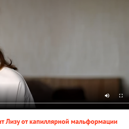
ит Лизу от капиллярной мальформации