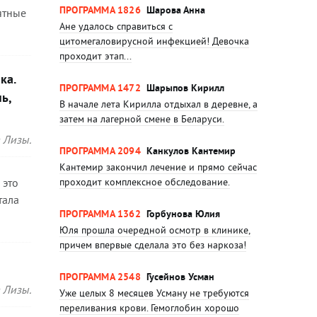
ПРОГРАММА 1826
Шарова Анна
ятные
Ане удалось справиться с
цитомегаловирусной инфекцией! Девочка
проходит этап...
ка.
ПРОГРАММА 1472
Шарыпов Кирилл
нь,
В начале лета Кирилла отдыхал в деревне, а
затем на лагерной смене в Беларуси.
 Лизы.
ПРОГРАММА 2094
Канкулов Кантемир
Кантемир закончил лечение и прямо сейчас
 это
проходит комплексное обследование.
тала
ПРОГРАММА 1362
Горбунова Юлия
Юля прошла очередной осмотр в клинике,
причем впервые сделала это без наркоза!
ПРОГРАММА 2548
Гусейнов Усман
 Лизы.
Уже целых 8 месяцев Усману не требуются
переливания крови. Гемоглобин хорошо