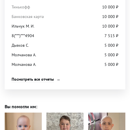
Тинькофф
10 000
₽
Банковская карта
10 000
₽
Ильчук М. И.
10 000
₽
8(***)***4904
7 515
₽
Дьяков С.
5 000
₽
Молчанова А.
5 000
₽
Молчанова А.
5 000
₽
Посмотреть все отчеты
Вы помогли им: