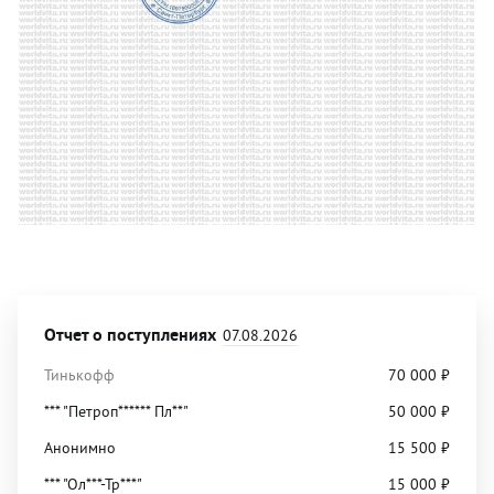
Отчет о поступлениях
07.08.2026
Тинькофф
70 000
₽
*** "Петроп****** Пл**"
50 000
₽
Анонимно
15 500
₽
*** "Ол***-Тр***"
15 000
₽