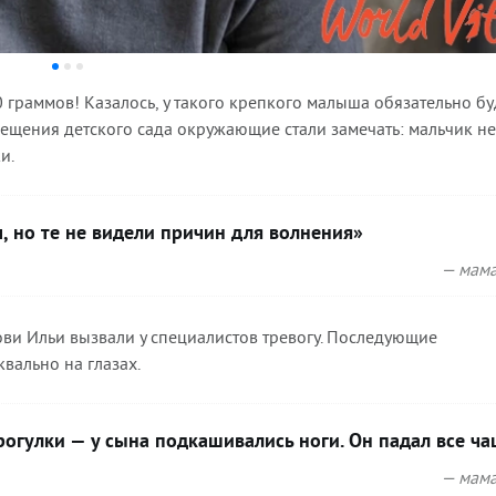
 граммов! Казалось, у такого крепкого малыша обязательно бу
сещения детского сада окружающие стали замечать: мальчик не
и.
, но те не видели причин для волнения»
— мама
ви Ильи вызвали у специалистов тревогу. Последующие
вально на глазах.
огулки — у сына подкашивались ноги. Он падал все ч
— мама