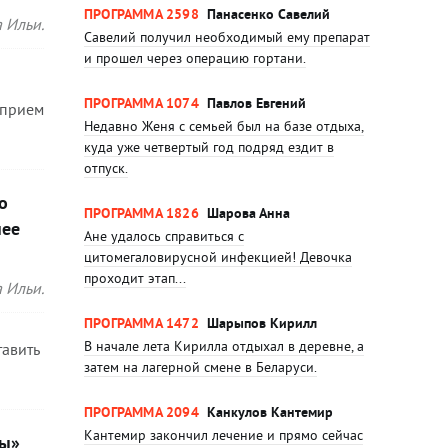
ПРОГРАММА 2598
Панасенко Савелий
 Ильи.
Савелий получил необходимый ему препарат
и прошел через операцию гортани.
ПРОГРАММА 1074
Павлов Евгений
 прием
Недавно Женя с семьей был на базе отдыха,
куда уже четвертый год подряд ездит в
отпуск.
о
ПРОГРАММА 1826
Шарова Анна
нее
Ане удалось справиться с
цитомегаловирусной инфекцией! Девочка
проходит этап...
 Ильи.
ПРОГРАММА 1472
Шарыпов Кирилл
В начале лета Кирилла отдыхал в деревне, а
тавить
затем на лагерной смене в Беларуси.
ПРОГРАММА 2094
Канкулов Кантемир
Кантемир закончил лечение и прямо сейчас
бы»