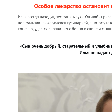
Особое лекарство остановит
Илья всегда находит, чем занять руки. Он любит рис
пор мальчик также увлекся кулинарией, а потому го
конечно, удастся справиться с болью в спине и мыш
«Сын очень добрый, старательный и улыбчив
Илья не падает