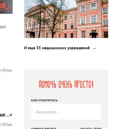
дет
И еще 35 медицинских учреждений
 Ильи.
Помочь очень просто!
БЛАГОТВОРИТЕЛЬ
аще…»
 Ильи.
СУММА В РУБЛЯХ
УКАЗАТЬ СВОЮ