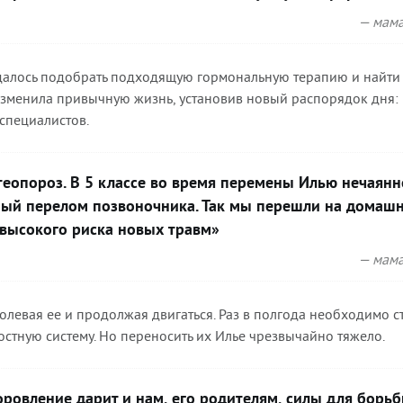
— мама
далось подобрать подходящую гормональную терапию и найти
зменила привычную жизнь, установив новый распорядок дня:
 специалистов.
стеопороз. В 5 классе во время перемены Илью нечаянн
ный перелом позвоночника. Так мы перешли на домаш
 высокого риска новых травм»
— мама
левая ее и продолжая двигаться. Раз в полгода необходимо с
тную систему. Но переносить их Илье чрезвычайно тяжело.
оровление дарит и нам, его родителям, силы для борь