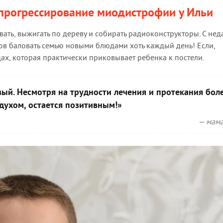
 прогрессирование миодистрофии у Ильи
овать, выжигать по дереву и собирать радиоконструкторы. С не
тов баловать семью новыми блюдами хоть каждый день! Если,
цах, которая практически приковывает ребенка к постели.
ый. Несмотря на трудности лечения и протекания бол
 духом, остается позитивным!»
— мама