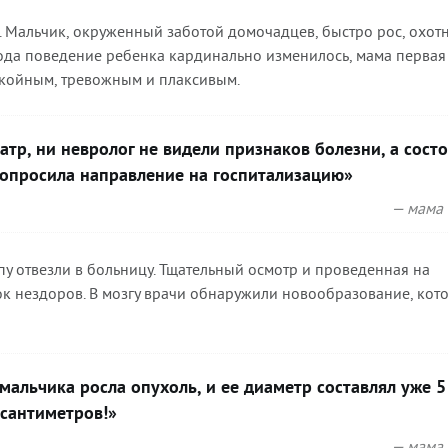
 Мальчик, окруженный заботой домочадцев, быстро рос, охот
лгода поведение ребенка кардинально изменилось, мама первая
окойным, тревожным и плаксивым.
тр, ни невролог не видели признаков болезни, а сост
попросила направление на госпитализацию»
— мама 
у отвезли в больницу. Тщательный осмотр и проведенная на
к нездоров. В мозгу врачи обнаружили новообразование, кот
 мальчика росла опухоль, и ее диаметр составлял уже 5
сантиметров!»
— мама 