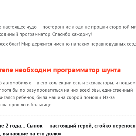
ло настоящее чудо — посторонние люди не прошли стороной м
бходимый программатор. Спасибо каждому!
 всех благ! Мир держится именно на таких неравнодушных сер
тепе необходим программатор шунта
б автомобилях — в его коллекции есть и экскаваторы, и подъе
 хотя бы по разу прокатиться на них всех! Увы, единственный
вигался ребенок, была машина скорой помощи. Из-за
ыша прошло в больнице.
ие 2 года… Сынок — настоящий герой, стойко перенос
, выпавшие на его долю»