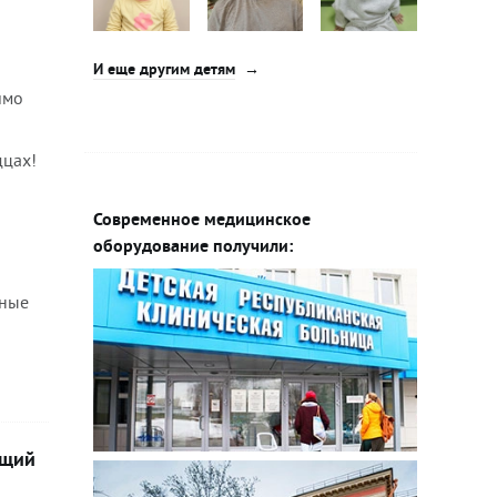
И еще другим детям
имо
дцах!
Современное медицинское
оборудование получили:
мные
ящий