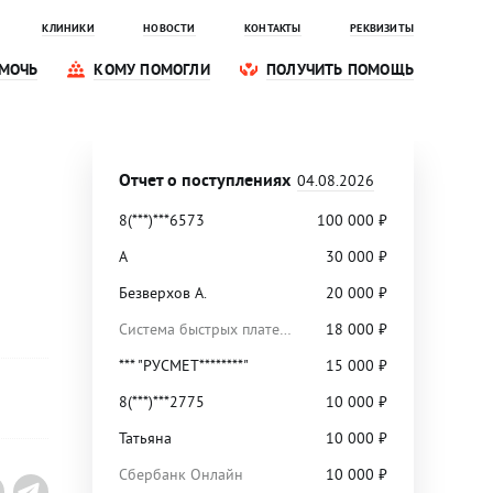
КЛИНИКИ
НОВОСТИ
КОНТАКТЫ
РЕКВИЗИТЫ
МОЧЬ
КОМУ ПОМОГЛИ
ПОЛУЧИТЬ ПОМОЩЬ
Отчет о поступлениях
04.08.2026
8(***)***6573
100 000
₽
А
30 000
₽
Безверхов А.
20 000
₽
Система быстрых платежей
18 000
₽
*** "РУСМЕТ********"
15 000
₽
8(***)***2775
10 000
₽
Татьяна
10 000
₽
Сбербанк Онлайн
10 000
₽