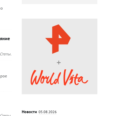
но
ояние
Степы.
орое
Новости
05.08.2026
Степы.