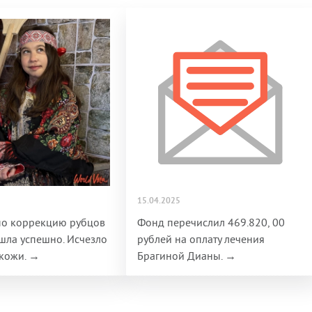
15.04.2025
по коррекцию рубцов
Фонд перечислил 469.820, 00
ла успешно. Исчезло
рублей на оплату лечения
 кожи. →
Брагиной Дианы. →