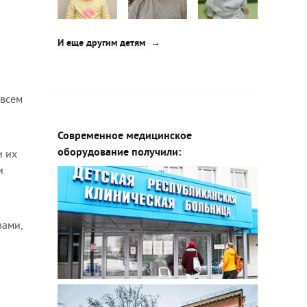
И еще другим детям
овсем
Современное медицинское
оборудование получили:
и их
и
вами,