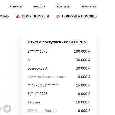
КЛИНИКИ
НОВОСТИ
КОНТАКТЫ
РЕКВИЗИТЫ
МОЧЬ
КОМУ ПОМОГЛИ
ПОЛУЧИТЬ ПОМОЩЬ
Отчет о поступлениях
04.08.2026
8(***)***6573
100 000
₽
А
30 000
₽
Безверхов А.
20 000
₽
Система быстрых платежей
18 000
₽
*** "РУСМЕТ********"
15 000
₽
8(***)***2775
10 000
₽
Татьяна
10 000
₽
Сбербанк Онлайн
10 000
₽