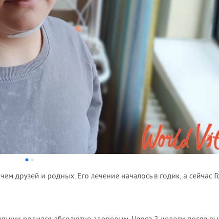
чем друзей и родных. Его лечение началось в годик, а сейчас 
альчик родился абсолютно здоровым. Через 2 недели после в