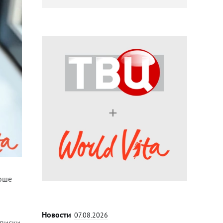
Гоше
Новости
07.08.2026
ыписки