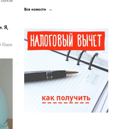
 почти
Все новости
. Я,
 Гоши.