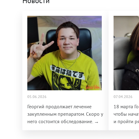
Новости
05.06.2026
07.04.2026
Георгий продолжает лечение
18 марта Г
закупленным препаратом. Скоро у
чтобы нача
него состоится обследование. →
и пройти р