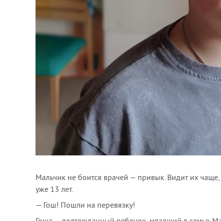
Мальчик не боится врачей — привык. Видит их чаще, 
уже 13 лет.
— Гош! Пошли на перевязку!
Гоша — долгожданный ребенок, младший в семье. М