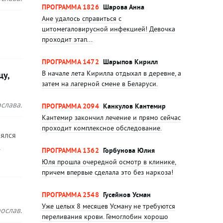
ПРОГРАММА 1826
Шарова Анна
Ане удалось справиться с
цитомегаловирусной инфекцией! Девочка
проходит этап...
ПРОГРАММА 1472
Шарыпов Кирилл
В начале лета Кирилла отдыхал в деревне, а
цу,
затем на лагерной смене в Беларуси.
слава.
ПРОГРАММА 2094
Канкулов Кантемир
Кантемир закончил лечение и прямо сейчас
проходит комплексное обследование.
лялся
ПРОГРАММА 1362
Горбунова Юлия
Юля прошла очередной осмотр в клинике,
причем впервые сделала это без наркоза!
ПРОГРАММА 2548
Гусейнов Усман
Уже целых 8 месяцев Усману не требуются
ослав.
переливания крови. Гемоглобин хорошо